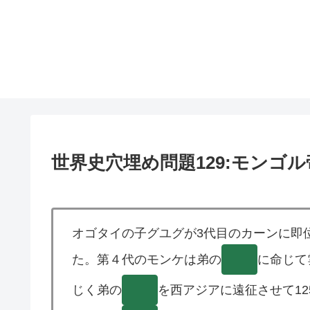
世界史穴埋め問題129:モンゴル帝
オゴタイの子グユグが3代目のカーンに即
た。第４代のモンケは弟の
( )
に命じて
じく弟の
( )
を西アジアに遠征させて12