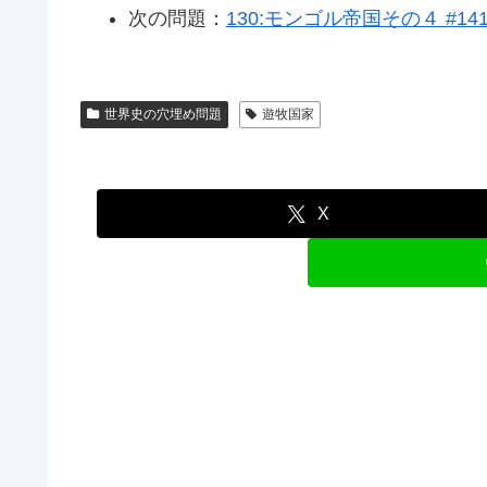
次の問題：
130:モンゴル帝国その４ #14
世界史の穴埋め問題
遊牧国家
X