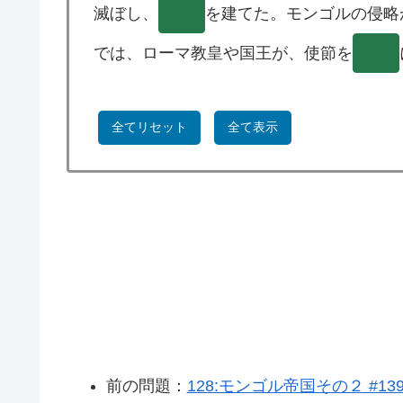
滅ぼし、
( )
を建てた。モンゴルの侵略
では、ローマ教皇や国王が、使節を
( )
全てリセット
全て表示
前の問題：
128:モンゴル帝国その２ #13