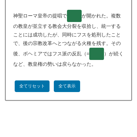
神聖ローマ皇帝の提唱で
( )
が開かれた。複数
の教皇が並立する教会大分裂を収拾し、統一する
ことには成功したが、同時にフスを処刑したこと
で、後の宗教改革へとつながる火種を残す。その
後、ボヘミアではフス派の反乱（=
( )
）が続く
など、教皇権の勢いは戻らなかった。
全てリセット
全て表示