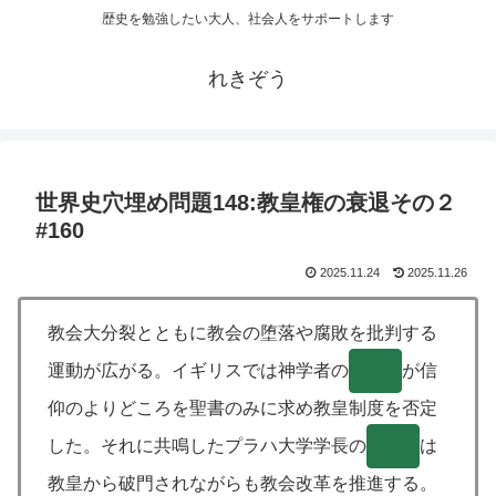
歴史を勉強したい大人、社会人をサポートします
れきぞう
世界史穴埋め問題148:教皇権の衰退その２
#160
2025.11.24
2025.11.26
教会大分裂とともに教会の堕落や腐敗を批判する
運動が広がる。イギリスでは神学者の
( )
が信
仰のよりどころを聖書のみに求め教皇制度を否定
した。それに共鳴したプラハ大学学長の
( )
は
教皇から破門されながらも教会改革を推進する。