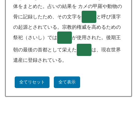
体をまとめた。占いの結果を カメの甲羅や動物の
骨に記録したため、その文字を
( )
と呼び漢字
の起源とされている。宗教的権威を高めるための
祭祀（さいし）では
( )
が使用された。後期王
朝の最後の首都として栄えた
( )
は、現在世界
遺産に登録されている。
全てリセット
全て表示