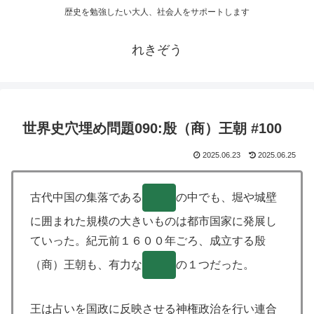
歴史を勉強したい大人、社会人をサポートします
れきぞう
世界史穴埋め問題090:殷（商）王朝 #100
2025.06.23
2025.06.25
古代中国の集落である
( )
の中でも、堀や城壁
に囲まれた規模の大きいものは都市国家に発展し
ていった。紀元前１６００年ごろ、成立する殷
（商）王朝も、有力な
( )
の１つだった。
王は占いを国政に反映させる神権政治を行い連合