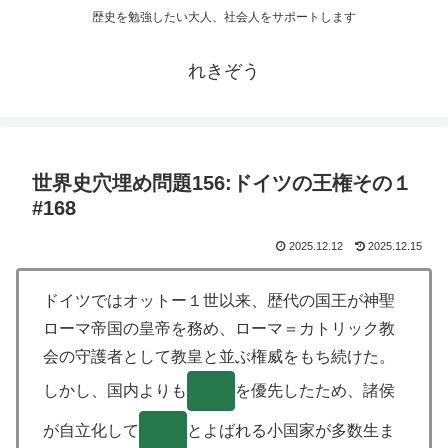
歴史を勉強したい大人、社会人をサポートします
れきぞう
世界史穴埋め問題156:ドイツの王権その１
#168
2025.12.12
2025.12.15
ドイツではオットー１世以来、歴代の国王が神聖
ローマ帝国の皇帝を務め、ローマ＝カトリック教
会の守護者として教皇と並ぶ権威をもち続けた。
しかし、国内よりも
( )
を優先したため、諸侯
が自立化して
( )
とよばれる小国家が多数生ま