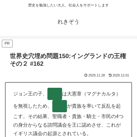
歴史を勉強したい大人、社会人をサポートします
れきぞう
PR
世界史穴埋め問題150:イングランドの王権
その２ #162
2025.11.28
2025.12.01
ジョン王の子、
( )
は大憲章（マグナカルタ）
を無視したため、
( )
が貴族を率いて反乱を起
こす。その結果、聖職者・貴族・騎士・市民の4つ
の身分からなる諮問議会を王に認めさせ、これが
イギリス議会の起源とされている。